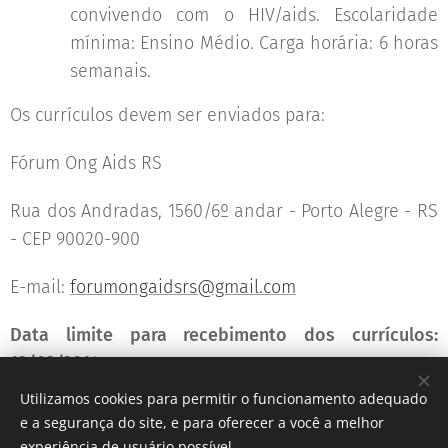
convivendo com o HIV/aids. Escolaridade
mínima: Ensino Médio. Carga horária: 6 horas
semanais.
Os currículos devem ser enviados para:
Fórum Ong Aids RS
Rua dos Andradas, 1560/6º andar - Porto Alegre - RS
- CEP 90020-900
E-mail:
forumongaidsrs@gmail.com
Data limite para recebimento dos currículos:
12/03/2014
Utilizamos cookies para permitir o funcionamento adequado
e a segurança do site, e para oferecer a você a melhor
experiência de usuário possível.