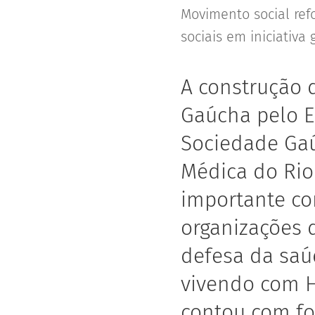
Movimento social ref
sociais em iniciativa
A construção d
Gaúcha pelo E
Sociedade Gaú
Médica do Rio
importante co
organizações 
defesa da saú
vivendo com H
contou com fo