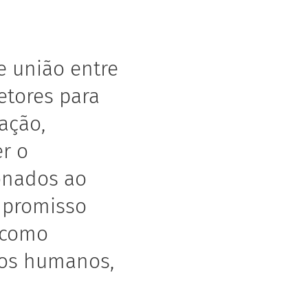
e união entre
setores para
ação,
r o
ionados ao
mpromisso
 como
tos humanos,