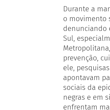
Durante a man
o movimento s
denunciando o
Sul, especial
Metropolitana
prevenção, cu
ele, pesquisa
apontavam par
sociais da epi
negras e em si
enfrentam maio