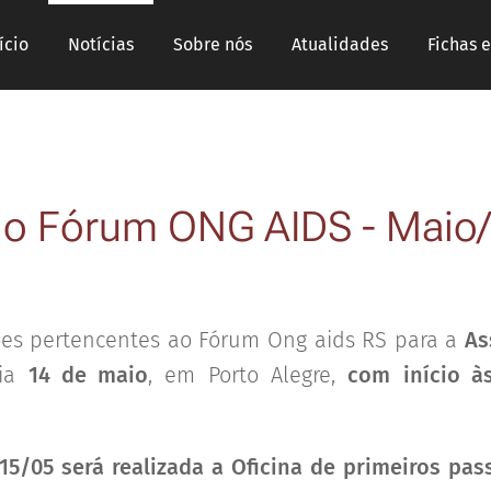
ício
Notícias
Sobre nós
Atualidades
Fichas 
do Fórum ONG AIDS - Maio
ões pertencentes ao Fórum Ong aids RS para a
As
dia
14 de maio
, em Porto Alegre,
com
início 
5/05 será realizada a Oficina de primeiros pass