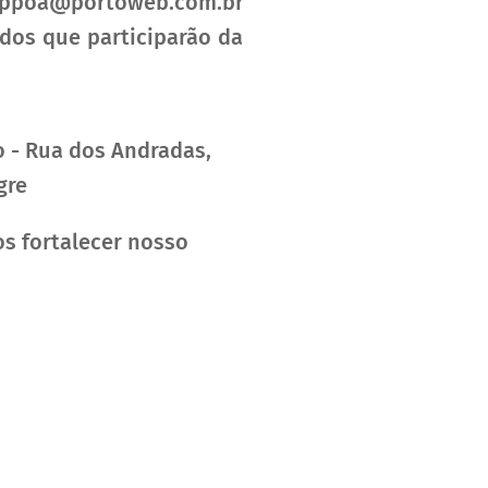
neppoa@portoweb.com.br
dos que participarão da
o - Rua dos Andradas,
gre
s fortalecer nosso