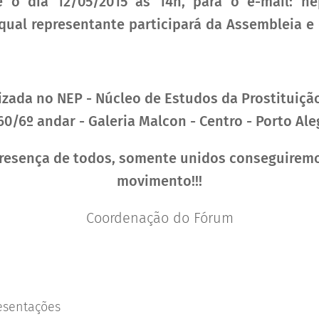
é o dia 12/05/2015 às 14h, para o e-mail: 
ual representante participará da Assembleia e 
izada no NEP - Núcleo de Estudos da Prostituiçã
60/6º andar - Galeria Malcon - Centro - Porto Ale
esença de todos, somente unidos conseguiremo
movimento!!!
Coordenação do Fórum
esentações